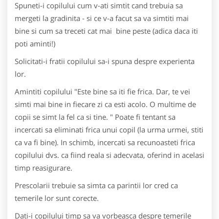
Spuneti-i copilului cum v-ati simtit cand trebuia sa
mergeti la gradinita - si ce v-a facut sa va simtiti mai
bine si cum sa treceti cat mai bine peste (adica daca iti
poti aminti!)
Solicitati-i fratii copilului sa-i spuna despre experienta
lor.
Amintiti copilului "Este bine sa iti fie frica. Dar, te vei
simti mai bine in fiecare zi ca esti acolo. O multime de
copii se simt la fel ca si tine. " Poate fi tentant sa
incercati sa eliminati frica unui copil (la urma urmei, stiti
ca va fi bine). In schimb, incercati sa recunoasteti frica
copilului dvs. ca fiind reala si adecvata, oferind in acelasi
timp reasigurare.
Prescolarii trebuie sa simta ca parintii lor cred ca
temerile lor sunt corecte.
Dati-i copilului timp sa va vorbeasca despre temerile