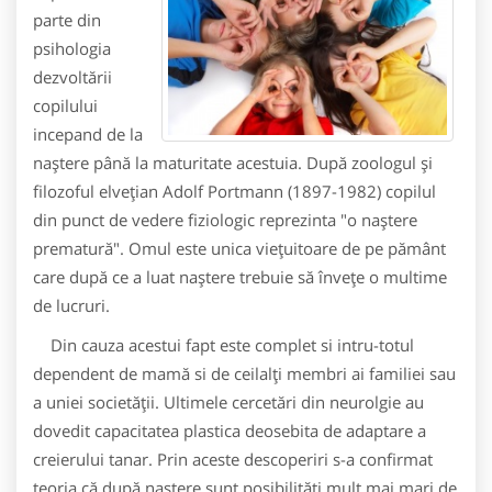
parte din
psihologia
dezvoltării
copilului
incepand de la
naștere până la maturitate acestuia. După zoologul și
filozoful elvețian Adolf Portmann (1897-1982) copilul
din punct de vedere fiziologic reprezinta "o naștere
prematură". Omul este unica viețuitoare de pe pământ
care după ce a luat naștere trebuie să învețe o multime
de lucruri.
Din cauza acestui fapt este complet si intru-totul
dependent de mamă si de ceilalți membri ai familiei sau
a uniei societății. Ultimele cercetări din neurolgie au
dovedit capacitatea plastica deosebita de adaptare a
creierului tanar. Prin aceste descoperiri s-a confirmat
teoria că după nastere sunt posibilităti mult mai mari de