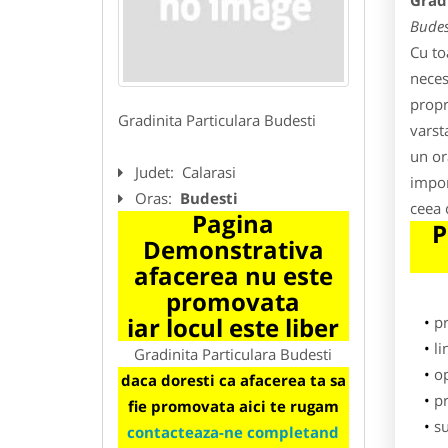
Grad
Budes
Cu to
neces
propr
Gradinita Particulara Budesti
varst
un or
Judet:
Calarasi
impor
Oras:
Budesti
ceea 
Pagina
P
Demonstrativa
afacerea nu este
promovata
iar locul este liber
p
li
Gradinita Particulara Budesti
o
daca doresti ca afacerea ta sa
pr
fie promovata aici te rugam
su
contacteaza-ne completand