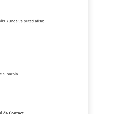
lis
) unde va puteti afisa:
e si parola
ul de Contact