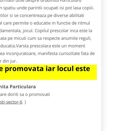
ormatii utile despre
Gradinita Particulara
spatiu unde parintii ocupati isi pot lasa copiii.
ilor si se concentreaza pe diverse abilitati
al care permite o educatie in functie de ritmul
ndamentala, jocul. Copilul prescolar inca este la
 invata pe micuti cum sa respecte anumite reguli,
e educatia.Varsta prescolara este un moment
ea inconjuratoare, manifesta curiozitate fata de
 din jur.
 promovata iar locul este
nita Particulara
care doriti sa o promovati
ti-sector-6
)