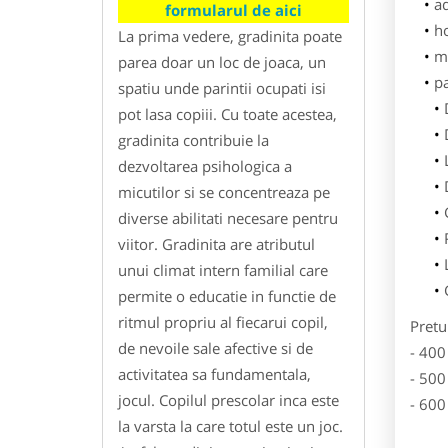
ad
formularul de aici
h
La prima vedere, gradinita poate
m
parea doar un loc de joaca, un
p
spatiu unde parintii ocupati isi
pot lasa copiii. Cu toate acestea,
gradinita contribuie la
dezvoltarea psihologica a
micutilor si se concentreaza pe
diverse abilitati necesare pentru
viitor. Gradinita are atributul
unui climat intern familial care
permite o educatie in functie de
ritmul propriu al fiecarui copil,
Pretu
de nevoile sale afective si de
- 400
activitatea sa fundamentala,
- 500
jocul. Copilul prescolar inca este
- 600
la varsta la care totul este un joc.