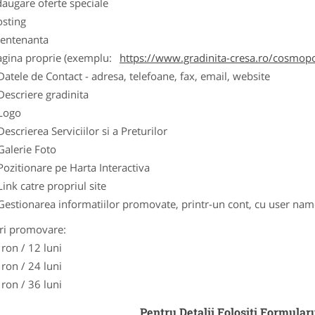
augare oferte speciale
osting
entenanta
agina proprie (exemplu:
https://www.gradinita-cresa.ro/cosmopo
Datele de Contact - adresa, telefoane, fax, email, website
Descriere gradinita
Logo
Descrierea Serviciilor si a Preturilor
Galerie Foto
Pozitionare pe Harta Interactiva
Link catre propriul site
Gestionarea informatiilor promovate, printr-un cont, cu user nam
ri promovare:
 ron / 12 luni
 ron / 24 luni
 ron / 36 luni
Pentru Detalii Folositi Formular