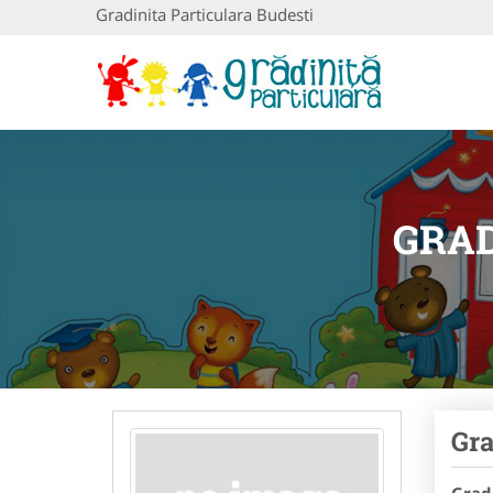
Gradinita Particulara Budesti
GRAD
Gra