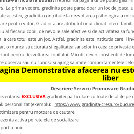
inita-Particulara Budesti
reprezinta pagina unde puteti gasi inf
ti
. La prima vedere, gradinita poate parea doar un loc de joaca, un 
ate acestea, gradinita contribuie la dezvoltarea psihologica a micut
are pentru viitor. Gradinita are atributul unui climat intern famili
iu al fiecarui copil, de nevoile sale afective si de activitatea sa fu
a la care totul este un joc. Astfel, gradinita este institutia care ii
ar, o munca structurata si egalitatea sanselor in ceea ce privest
tant pentru dezvoltarea copilului. Micutii devin constienti de lum
ce observa sau nu cunosc si ajung sa imite comportamentele celor
agina Demonstrativa afacerea nu este
liber
Descriere Servicii Promovare Gradi
rezentarea
EXCLUSIVA
gradinitei particulare cu toate detaliile pe 
nk personalizat (exemplu:
https://www.gradinita-cresa.ro/bucures
ptimizare pentru motoare de cautare
ezenta activa pe retelele de socializare
port tehnic