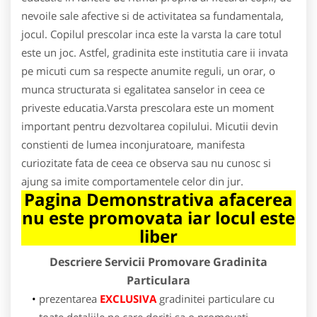
nevoile sale afective si de activitatea sa fundamentala,
jocul. Copilul prescolar inca este la varsta la care totul
este un joc. Astfel, gradinita este institutia care ii invata
pe micuti cum sa respecte anumite reguli, un orar, o
munca structurata si egalitatea sanselor in ceea ce
priveste educatia.Varsta prescolara este un moment
important pentru dezvoltarea copilului. Micutii devin
constienti de lumea inconjuratoare, manifesta
curiozitate fata de ceea ce observa sau nu cunosc si
ajung sa imite comportamentele celor din jur.
Pagina Demonstrativa afacerea
nu este promovata iar locul este
liber
Descriere Servicii Promovare Gradinita
Particulara
prezentarea
EXCLUSIVA
gradinitei particulare cu
toate detaliile pe care doriti sa o promovati