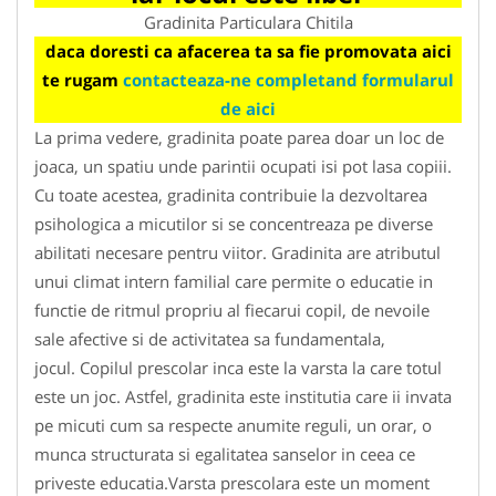
Gradinita Particulara Chitila
daca doresti ca afacerea ta sa fie promovata aici
te rugam
contacteaza-ne completand formularul
de aici
La prima vedere, gradinita poate parea doar un loc de
joaca, un spatiu unde parintii ocupati isi pot lasa copiii.
Cu toate acestea, gradinita contribuie la dezvoltarea
psihologica a micutilor si se concentreaza pe diverse
abilitati necesare pentru viitor. Gradinita are atributul
unui climat intern familial care permite o educatie in
functie de ritmul propriu al fiecarui copil, de nevoile
sale afective si de activitatea sa fundamentala,
jocul. Copilul prescolar inca este la varsta la care totul
este un joc. Astfel, gradinita este institutia care ii invata
pe micuti cum sa respecte anumite reguli, un orar, o
munca structurata si egalitatea sanselor in ceea ce
priveste educatia.Varsta prescolara este un moment