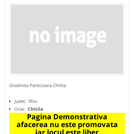
Gradinita Particulara Chitila
Judet:
Ilfov
Oras:
Chitila
Pagina Demonstrativa
afacerea nu este promovata
iar locul este liber