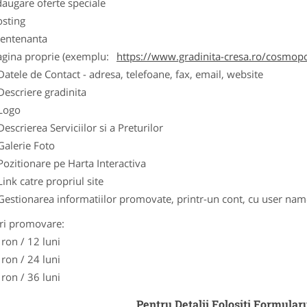
augare oferte speciale
osting
entenanta
agina proprie (exemplu:
https://www.gradinita-cresa.ro/cosmopo
Datele de Contact - adresa, telefoane, fax, email, website
Descriere gradinita
Logo
Descrierea Serviciilor si a Preturilor
Galerie Foto
Pozitionare pe Harta Interactiva
Link catre propriul site
Gestionarea informatiilor promovate, printr-un cont, cu user nam
ri promovare:
 ron / 12 luni
 ron / 24 luni
 ron / 36 luni
Pentru Detalii Folositi Formular