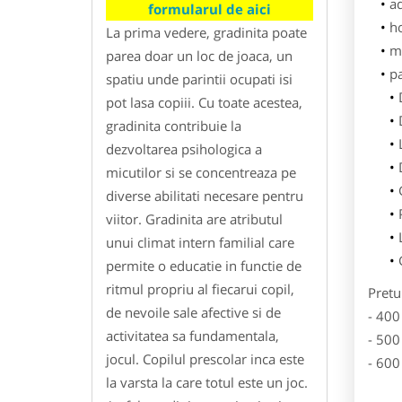
ad
formularul de aici
h
La prima vedere, gradinita poate
m
parea doar un loc de joaca, un
p
spatiu unde parintii ocupati isi
pot lasa copiii. Cu toate acestea,
gradinita contribuie la
dezvoltarea psihologica a
micutilor si se concentreaza pe
diverse abilitati necesare pentru
viitor. Gradinita are atributul
unui climat intern familial care
permite o educatie in functie de
ritmul propriu al fiecarui copil,
Pretu
de nevoile sale afective si de
- 400
activitatea sa fundamentala,
- 500
jocul. Copilul prescolar inca este
- 600
la varsta la care totul este un joc.