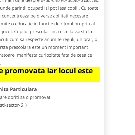
ormatii utile despre
Gradinita Particulara Isaccea
.
de parintii ocupati isi pot lasa copiii. Cu toate
e concentreaza pe diverse abilitati necesare
rmite o educatie in functie de ritmul propriu al
 jocul. Copilul prescolar inca este la varsta la
 micuti cum sa respecte anumite reguli, un orar, o
Varsta prescolara este un moment important
ratoare, manifesta curiozitate fata de ceea ce
.
 promovata iar locul este
nita Particulara
care doriti sa o promovati
ti-sector-6
)