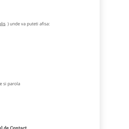
lis
) unde va puteti afisa:
e si parola
ul de Contact