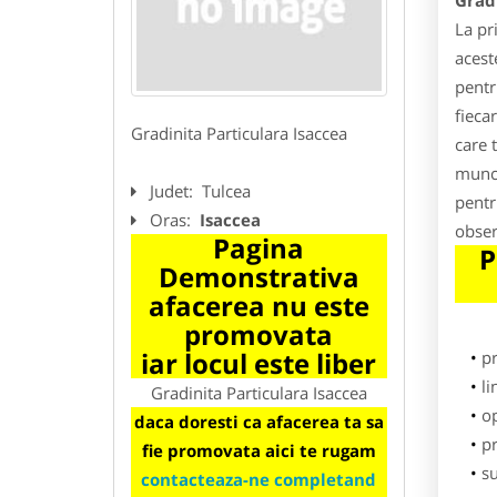
Gradi
La pr
acest
pentr
fieca
Gradinita Particulara Isaccea
care 
munca
Judet:
Tulcea
pentr
Oras:
Isaccea
obser
Pagina
P
Demonstrativa
afacerea nu este
promovata
iar locul este liber
p
li
Gradinita Particulara Isaccea
o
daca doresti ca afacerea ta sa
pr
fie promovata aici te rugam
su
contacteaza-ne completand