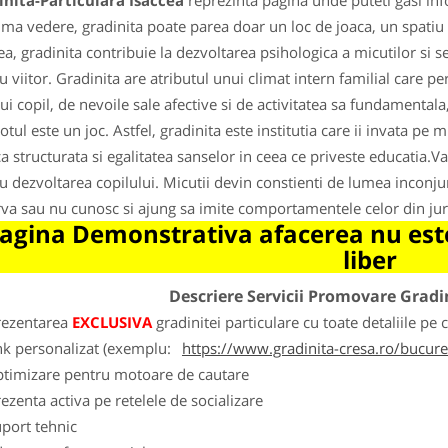
nita-Particulara Isaccea
reprezinta pagina unde puteti gasi inf
ima vedere, gradinita poate parea doar un loc de joaca, un spatiu un
ea, gradinita contribuie la dezvoltarea psihologica a micutilor si s
u viitor. Gradinita are atributul unui climat intern familial care pe
rui copil, de nevoile sale afective si de activitatea sa fundamentala,
totul este un joc. Astfel, gradinita este institutia care ii invata pe
 structurata si egalitatea sanselor in ceea ce priveste educatia.
u dezvoltarea copilului. Micutii devin constienti de lumea inconju
va sau nu cunosc si ajung sa imite comportamentele celor din jur
agina Demonstrativa afacerea nu este
liber
Descriere Servicii Promovare Gradi
rezentarea
EXCLUSIVA
gradinitei particulare cu toate detaliile pe 
nk personalizat (exemplu:
https://www.gradinita-cresa.ro/bucures
ptimizare pentru motoare de cautare
ezenta activa pe retelele de socializare
port tehnic