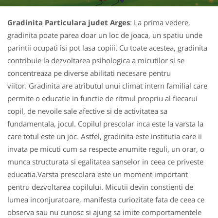
Gradinita Particulara judet Arges
: La prima vedere,
gradinita poate parea doar un loc de joaca, un spatiu unde
parintii ocupati isi pot lasa copiii. Cu toate acestea, gradinita
contribuie la dezvoltarea psihologica a micutilor si se
concentreaza pe diverse abilitati necesare pentru
viitor. Gradinita are atributul unui climat intern familial care
permite o educatie in functie de ritmul propriu al fiecarui
copil, de nevoile sale afective si de activitatea sa
fundamentala, jocul. Copilul prescolar inca este la varsta la
care totul este un joc. Astfel, gradinita este institutia care ii
invata pe micuti cum sa respecte anumite reguli, un orar, o
munca structurata si egalitatea sanselor in ceea ce priveste
educatia.Varsta prescolara este un moment important
pentru dezvoltarea copilului. Micutii devin constienti de
lumea inconjuratoare, manifesta curiozitate fata de ceea ce
observa sau nu cunosc si ajung sa imite comportamentele