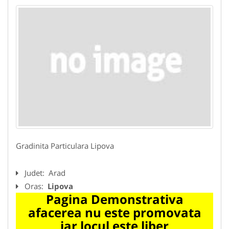
Gradinita Particulara Lipova
Judet:
Arad
Oras:
Lipova
Pagina Demonstrativa
afacerea nu este promovata
iar locul este liber