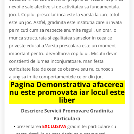
nevoile sale afective si de activitatea sa fundamentala,
jocul. Copilul prescolar inca este la varsta la care totul
este un joc. Astfel, gradinita este institutia care ii invata
pe micuti cum sa respecte anumite reguli, un orar, o
munca structurata si egalitatea sanselor in ceea ce
priveste educatia.Varsta prescolara este un moment
important pentru dezvoltarea copilului. Micutii devin
constienti de lumea inconjuratoare, manifesta
curiozitate fata de ceea ce observa sau nu cunosc si
ajung sa imite comportamentele celor din jur.
Pagina Demonstrativa afacerea
nu este promovata iar locul este
liber
Descriere Servicii Promovare Gradinita
Particulara
prezentarea
EXCLUSIVA
gradinitei particulare cu
toate detaliile pe care doriti sa o promovati