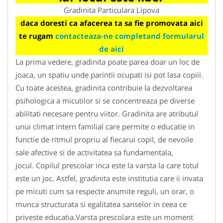
Gradinita Particulara Lipova
daca doresti ca afacerea ta sa fie promovata aici
te rugam
contacteaza-ne completand formularul
de aici
La prima vedere, gradinita poate parea doar un loc de
joaca, un spatiu unde parintii ocupati isi pot lasa copiii.
Cu toate acestea, gradinita contribuie la dezvoltarea
psihologica a micutilor si se concentreaza pe diverse
abilitati necesare pentru viitor. Gradinita are atributul
unui climat intern familial care permite o educatie in
functie de ritmul propriu al fiecarui copil, de nevoile
sale afective si de activitatea sa fundamentala,
jocul. Copilul prescolar inca este la varsta la care totul
este un joc. Astfel, gradinita este institutia care ii invata
pe micuti cum sa respecte anumite reguli, un orar, o
munca structurata si egalitatea sanselor in ceea ce
priveste educatia.Varsta prescolara este un moment