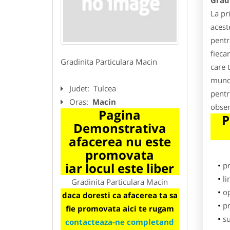
Grad
La pr
acest
pentr
fieca
Gradinita Particulara Macin
care 
munca
Judet:
Tulcea
pentr
Oras:
Macin
obser
Pagina
P
Demonstrativa
afacerea nu este
promovata
iar locul este liber
p
li
Gradinita Particulara Macin
o
daca doresti ca afacerea ta sa
pr
fie promovata aici te rugam
su
contacteaza-ne completand