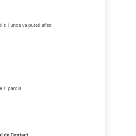
lis
) unde va puteti afisa:
e si parola
ul de Contact