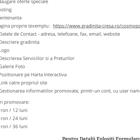
augare oferte speciale
osting
entenanta
agina proprie (exemplu:
https://www.gradinita-cresa.ro/cosmopo
Datele de Contact - adresa, telefoane, fax, email, website
Descriere gradinita
Logo
Descrierea Serviciilor si a Preturilor
Galerie Foto
Pozitionare pe Harta Interactiva
Link catre propriul site
Gestionarea informatiilor promovate, printr-un cont, cu user nam
ri promovare:
 ron / 12 luni
 ron / 24 luni
 ron / 36 luni
Pentru Detalii Folositi Formular