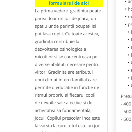
ad
formularul de aici
h
La prima vedere, gradinita poate
m
parea doar un loc de joaca, un
p
spatiu unde parintii ocupati isi
pot lasa copiii. Cu toate acestea,
gradinita contribuie la
dezvoltarea psihologica a
micutilor si se concentreaza pe
diverse abilitati necesare pentru
viitor. Gradinita are atributul
unui climat intern familial care
permite o educatie in functie de
ritmul propriu al fiecarui copil,
Pretu
de nevoile sale afective si de
- 400
activitatea sa fundamentala,
- 500
jocul. Copilul prescolar inca este
- 600
la varsta la care totul este un joc.