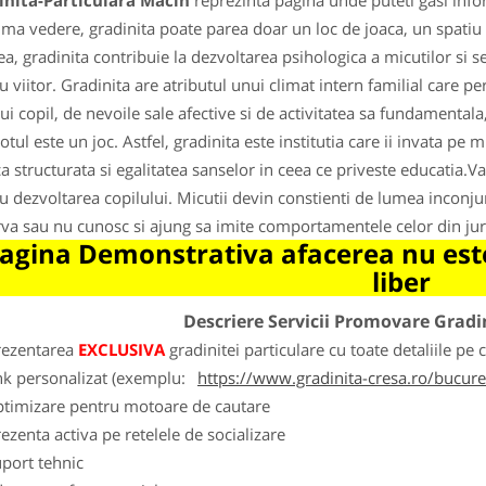
inita-Particulara Macin
reprezinta pagina unde puteti gasi info
ima vedere, gradinita poate parea doar un loc de joaca, un spatiu un
ea, gradinita contribuie la dezvoltarea psihologica a micutilor si s
u viitor. Gradinita are atributul unui climat intern familial care pe
rui copil, de nevoile sale afective si de activitatea sa fundamentala,
totul este un joc. Astfel, gradinita este institutia care ii invata pe
 structurata si egalitatea sanselor in ceea ce priveste educatia.
u dezvoltarea copilului. Micutii devin constienti de lumea inconju
va sau nu cunosc si ajung sa imite comportamentele celor din jur
agina Demonstrativa afacerea nu este
liber
Descriere Servicii Promovare Gradi
rezentarea
EXCLUSIVA
gradinitei particulare cu toate detaliile pe 
nk personalizat (exemplu:
https://www.gradinita-cresa.ro/bucures
ptimizare pentru motoare de cautare
ezenta activa pe retelele de socializare
port tehnic