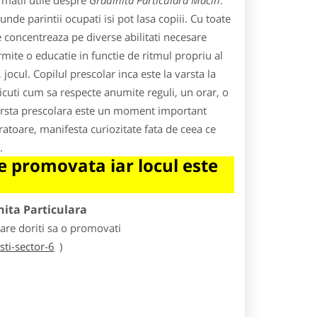
rmatii utile despre
Gradinita Particulara Macin
.
de parintii ocupati isi pot lasa copiii. Cu toate
e concentreaza pe diverse abilitati necesare
rmite o educatie in functie de ritmul propriu al
 jocul. Copilul prescolar inca este la varsta la
 micuti cum sa respecte anumite reguli, un orar, o
Varsta prescolara este un moment important
ratoare, manifesta curiozitate fata de ceea ce
.
 promovata iar locul este
nita Particulara
care doriti sa o promovati
ti-sector-6
)