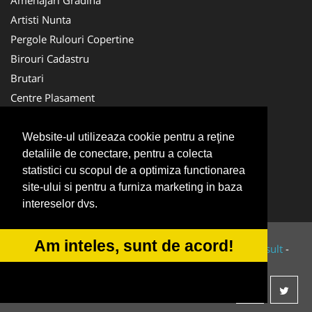
Artisti Nunta
Pergole Rulouri Copertine
Birouri Cadastru
Brutari
Centre Plasament
Echipa Constructii
Medici Familie
Website-ul utilizeaza cookie pentru a reţine
detaliile de conectare, pentru a colecta
Ambalaje Romania
statistici cu scopul de a optimiza functionarea
Cardiologul
site-ului si pentru a furniza marketing in baza
Echipament Protectie
intereselor dvs.
Am inteles, sunt de acord!
© 2014-2026 Powered by
VilonMedia
&
Tokaido Consult
-
ANPC
SOL