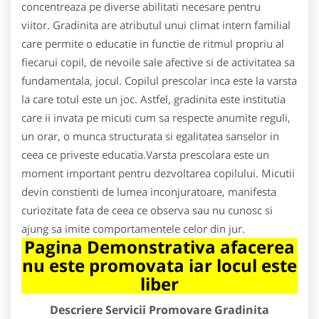
concentreaza pe diverse abilitati necesare pentru
viitor. Gradinita are atributul unui climat intern familial
care permite o educatie in functie de ritmul propriu al
fiecarui copil, de nevoile sale afective si de activitatea sa
fundamentala, jocul. Copilul prescolar inca este la varsta
la care totul este un joc. Astfel, gradinita este institutia
care ii invata pe micuti cum sa respecte anumite reguli,
un orar, o munca structurata si egalitatea sanselor in
ceea ce priveste educatia.Varsta prescolara este un
moment important pentru dezvoltarea copilului. Micutii
devin constienti de lumea inconjuratoare, manifesta
curiozitate fata de ceea ce observa sau nu cunosc si
ajung sa imite comportamentele celor din jur.
Pagina Demonstrativa afacerea
nu este promovata iar locul este
liber
Descriere Servicii Promovare Gradinita