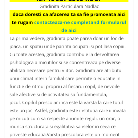
Gradinita Particulara Nadlac
daca doresti ca afacerea ta sa fie promovata aici
te rugam
contacteaza-ne completand formularul
de aici
La prima vedere, gradinita poate parea doar un loc de
joaca, un spatiu unde parintii ocupati isi pot lasa copiii.
Cu toate acestea, gradinita contribuie la dezvoltarea
psihologica a micutilor si se concentreaza pe diverse
abilitati necesare pentru viitor. Gradinita are atributul
unui climat intern familial care permite o educatie in
functie de ritmul propriu al fiecarui copil, de nevoile
sale afective si de activitatea sa fundamentala,
jocul. Copilul prescolar inca este la varsta la care totul
este un joc. Astfel, gradinita este institutia care ii invata
pe micuti cum sa respecte anumite reguli, un orar, o
munca structurata si egalitatea sanselor in ceea ce
priveste educatia.Varsta prescolara este un moment