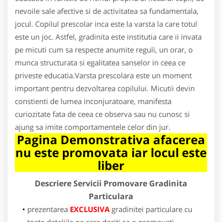
nevoile sale afective si de activitatea sa fundamentala,
jocul. Copilul prescolar inca este la varsta la care totul
este un joc. Astfel, gradinita este institutia care ii invata
pe micuti cum sa respecte anumite reguli, un orar, o
munca structurata si egalitatea sanselor in ceea ce
priveste educatia.Varsta prescolara este un moment
important pentru dezvoltarea copilului. Micutii devin
constienti de lumea inconjuratoare, manifesta
curiozitate fata de ceea ce observa sau nu cunosc si
ajung sa imite comportamentele celor din jur.
Pagina Demonstrativa afacerea
nu este promovata iar locul este
liber
Descriere Servicii Promovare Gradinita
Particulara
prezentarea
EXCLUSIVA
gradinitei particulare cu
toate detaliile pe care doriti sa o promovati