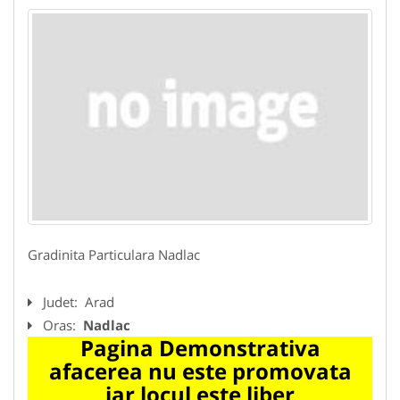
Gradinita Particulara Nadlac
Judet:
Arad
Oras:
Nadlac
Pagina Demonstrativa
afacerea nu este promovata
iar locul este liber