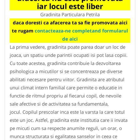
iar locul este liber
Gradinita Particulara Petrila
daca doresti ca afacerea ta sa fie promovata aici
te rugam
contacteaza-ne completand formularul
de aici
La prima vedere, gradinita poate parea doar un loc de
joaca, un spatiu unde parintii ocupati isi pot lasa copiii.
Cu toate acestea, gradinita contribuie la dezvoltarea
psihologica a micutilor si se concentreaza pe diverse
abilitati necesare pentru viitor. Gradinita are atributul
unui climat intern familial care permite o educatie in
functie de ritmul propriu al fiecarui copil, de nevoile
sale afective si de activitatea sa fundamentala,
jocul. Copilul prescolar inca este la varsta la care totul
este un joc. Astfel, gradinita este institutia care ii invata
pe micuti cum sa respecte anumite reguli, un orar, o
munca structurata si egalitatea sanselor in ceea ce