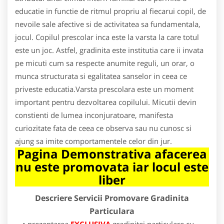
educatie in functie de ritmul propriu al fiecarui copil, de
nevoile sale afective si de activitatea sa fundamentala,
jocul. Copilul prescolar inca este la varsta la care totul
este un joc. Astfel, gradinita este institutia care ii invata
pe micuti cum sa respecte anumite reguli, un orar, o
munca structurata si egalitatea sanselor in ceea ce
priveste educatia.Varsta prescolara este un moment
important pentru dezvoltarea copilului. Micutii devin
constienti de lumea inconjuratoare, manifesta
curiozitate fata de ceea ce observa sau nu cunosc si
ajung sa imite comportamentele celor din jur.
Pagina Demonstrativa afacerea
nu este promovata iar locul este
liber
Descriere Servicii Promovare Gradinita
Particulara
prezentarea
EXCLUSIVA
gradinitei particulare cu