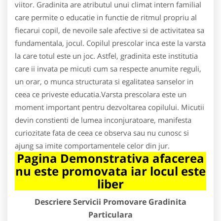
viitor. Gradinita are atributul unui climat intern familial
care permite o educatie in functie de ritmul propriu al
fiecarui copil, de nevoile sale afective si de activitatea sa
fundamentala, jocul. Copilul prescolar inca este la varsta
la care totul este un joc. Astfel, gradinita este institutia
care ii invata pe micuti cum sa respecte anumite reguli,
un orar, o munca structurata si egalitatea sanselor in
ceea ce priveste educatia.Varsta prescolara este un
moment important pentru dezvoltarea copilului. Micutii
devin constienti de lumea inconjuratoare, manifesta
curiozitate fata de ceea ce observa sau nu cunosc si
ajung sa imite comportamentele celor din jur.
Pagina Demonstrativa afacerea
nu este promovata iar locul este
liber
Descriere Servicii Promovare Gradinita
Particulara