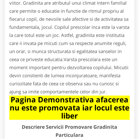
viitor. Gradinita are atributul unui climat intern familial
care permite o educatie in functie de ritmul propriu al
fiecarui copil, de nevoile sale afective si de activitatea sa
fundamentala, jocul. Copilul prescolar inca este la varsta
la care totul este un joc. Astfel, gradinita este institutia
care ii invata pe micuti cum sa respecte anumite reguli,
un orar, o munca structurata si egalitatea sanselor in
ceea ce priveste educatia.Varsta prescolara este un
moment important pentru dezvoltarea copilului. Micutii
devin constienti de lumea inconjuratoare, manifesta
curiozitate fata de ceea ce observa sau nu cunosc si
ajung sa imite comportamentele celor din jur.
Pagina Demonstrativa afacerea
nu este promovata iar locul este
liber
Descriere Servicii Promovare Gradinita
Particulara