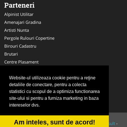
Parteneri
Alpinist Utilitar
Amenajari Gradina
Artisti Nunta
Pergole Rulouri Copertine
Birouri Cadastru
Brutari
Centre Plasament
Echipa Constructii
Medici Familie
Website-ul utilizeaza cookie pentru a reţine
detaliile de conectare, pentru a colecta
Ambalaje Romania
statistici cu scopul de a optimiza functionarea
Cardiologul
site-ului si pentru a furniza marketing in baza
Echipament Protectie
intereselor dvs.
Am inteles, sunt de acord!
© 2014-2026 Powered by
VilonMedia
&
Tokaido Consult
-