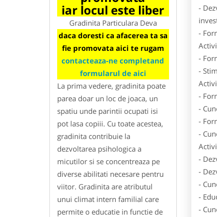
iar locul este liber
- Dez
inves
Gradinita Particulara Deva
- For
daca doresti ca afacerea ta sa
Activ
fie promovata aici te rugam
- For
contacteaza-ne completand
- Stim
formularul de aici
Activ
La prima vedere, gradinita poate
- For
parea doar un loc de joaca, un
- Cun
spatiu unde parintii ocupati isi
- For
pot lasa copiii. Cu toate acestea,
- Cun
gradinita contribuie la
Activ
dezvoltarea psihologica a
- Dez
micutilor si se concentreaza pe
- Dez
diverse abilitati necesare pentru
- Cun
viitor. Gradinita are atributul
- Educ
unui climat intern familial care
- Cun
permite o educatie in functie de