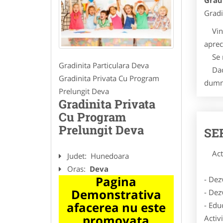
Grad
Gradi
Vino s
aprec
Se re
Gradinita Particulara Deva
Daca 
Gradinita Privata Cu Program
dumne
Prelungit Deva
Gradinita Privata
Cu Program
Prelungit Deva
SE
Activ
Judet:
Hunedoara
Oras:
Deva
Pagina
- Dezv
Demonstrativa
- Dezv
afacerea nu este
- Edu
promovata
Activ