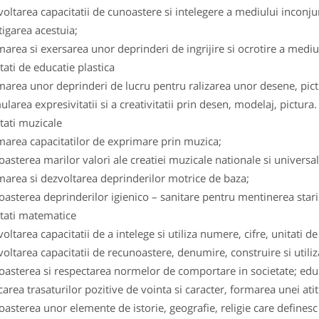
voltarea capacitatii de cunoastere si intelegere a mediului inconju
tigarea acestuia;
marea si exersarea unor deprinderi de ingrijire si ocrotire a mediu
itati de educatie plastica
marea unor deprinderi de lucru pentru ralizarea unor desene, pict
ularea expresivitatii si a creativitatii prin desen, modelaj, pictura.
itati muzicale
marea capacitatilor de exprimare prin muzica;
oasterea marilor valori ale creatiei muzicale nationale si universal
marea si dezvoltarea deprinderilor motrice de baza;
oasterea deprinderilor igienico – sanitare pentru mentinerea stari
itati matematice
voltarea capacitatii de a intelege si utiliza numere, cifre, unitati
voltarea capacitatii de recunoastere, denumire, construire si utili
oasterea si respectarea normelor de comportare in societate; educarea
area trasaturilor pozitive de vointa si caracter, formarea unei atitud
oasterea unor elemente de istorie, geografie, religie care definesc