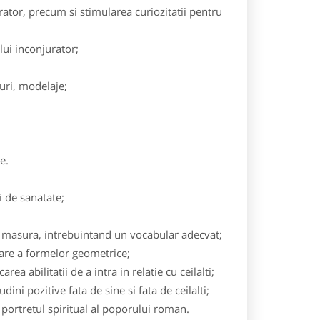
rator, precum si stimularea curiozitatii pentru
lui inconjurator;
uri, modelaje;
e.
i de sanatate;
 de masura, intrebuintand un vocabular adecvat;
zare a formelor geometrice;
 abilitatii de a intra in relatie cu ceilalti;
ini pozitive fata de sine si fata de ceilalti;
 portretul spiritual al poporului roman.