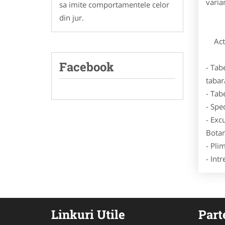
varia
sa imite comportamentele celor
din jur.
Activ
Facebook
- Tab
tabar
- Tab
- Spe
- Exc
Botan
- Plim
- Intr
Linkuri Utile
Part