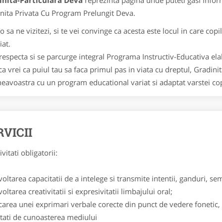
inita-Particulara Deva
reprezinta pagina unde puteti gasi infor
nita Privata Cu Program Prelungit Deva.
a ne vizitezi, si te vei convinge ca acesta este locul in care copilul
iat.
specta si se parcurge integral Programa Instructiv-Educativa elabo
vrei ca puiul tau sa faca primul pas in viata cu dreptul, Gradinit
avoastra cu un program educational variat si adaptat varstei cop
RVICII
itati obligatorii:
oltarea capacitatii de a intelege si transmite intentii, ganduri, semn
oltarea creativitatii si expresivitatii limbajului oral;
carea unei exprimari verbale corecte din punct de vedere fonetic, le
itati de cunoasterea mediului