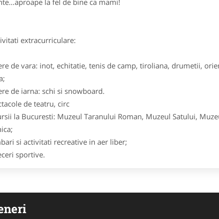
nte…aproape la fel de bine ca mami!
itati extracurriculare:
ere de vara: inot, echitatie, tenis de camp, tiroliana, drumetii, ori
a;
ere de iarna: schi si snowboard.
ctacole de teatru, circ
ursii la Bucuresti: Muzeul Taranului Roman, Muzeul Satului, Muze
ica;
bari si activitati recreative in aer liber;
eceri sportive.
eneri