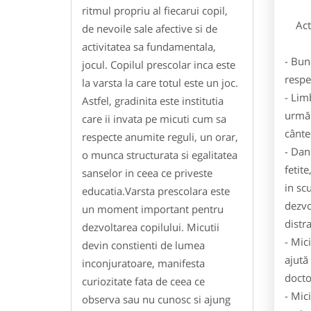
ritmul propriu al fiecarui copil,
Activ
de nevoile sale afective si de
activitatea sa fundamentala,
- Bun
jocul. Copilul prescolar inca este
respe
la varsta la care totul este un joc.
- Lim
Astfel, gradinita este institutia
urmăr
care ii invata pe micuti cum sa
cânte
respecte anumite reguli, un orar,
- Dan
o munca structurata si egalitatea
fetit
sanselor in ceea ce priveste
in sc
educatia.Varsta prescolara este
dezvo
un moment important pentru
distra
dezvoltarea copilului. Micutii
- Mic
devin constienti de lumea
ajută
inconjuratoare, manifesta
doctor
curiozitate fata de ceea ce
- Mic
observa sau nu cunosc si ajung