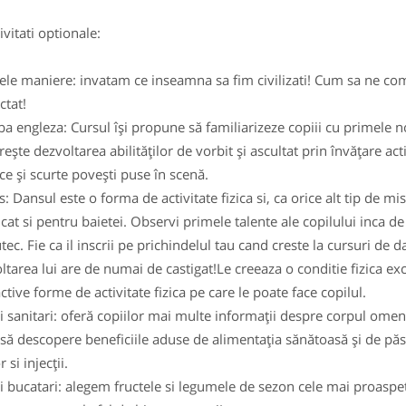
itati optionale:
ele maniere: invatam ce inseamna sa fim civilizati! Cum sa ne compo
ctat!
ba engleza: Cursul îşi propune să familiarizeze copiii cu primele no
eşte dezvoltarea abilităţilor de vorbit şi ascultat prin învăţare act
ce şi scurte poveşti puse în scenă.
s: Dansul este o forma de activitate fizica si, ca orice alt tip de m
e,cat si pentru baietei. Observi primele talente ale copilului inca 
utec. Fie ca il inscrii pe prichindelul tau cand creste la cursuri de
ltarea lui are de numai de castigat!Le creeaza o conditie fizica ex
ctive forme de activitate fizica pe care le poate face copilul.
ii sanitari: oferă copiilor mai multe informaţii despre corpul omene
 să descopere beneficiile aduse de alimentaţia sănătoasă şi de păs
 si injecţii.
ii bucatari: alegem fructele si legumele de sezon cele mai proaspet