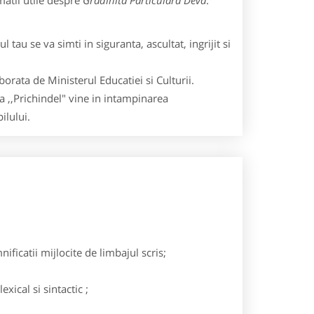
matii utile despre
Gradinita Particulara Deva
:
 tau se va simti in siguranta, ascultat, ingrijit si
rata de Ministerul Educatiei si Culturii.
a ,,Prichindel" vine in intampinarea
ilului.
ificatii mijlocite de limbajul scris;
xical si sintactic ;