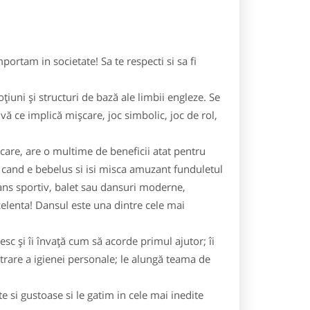
rtam in societate! Sa te respecti si sa fi
ţiuni şi structuri de bază ale limbii engleze. Se
ivă ce implică mişcare, joc simbolic, joc de rol,
iscare, are o multime de beneficii atat pentru
de cand e bebelus si isi misca amuzant funduletul
 dans sportiv, balet sau dansuri moderne,
celenta! Dansul este una dintre cele mai
sc şi îi învaţă cum să acorde primul ajutor; îi
trare a igienei personale; le alungă teama de
e si gustoase si le gatim in cele mai inedite